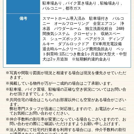
駐車場あり
,
バイク置き場あり
,
駐輪場あり
,
バルコニー
,
都市ガス
備考
スマートホーム導入済み 駐車場付き バルコ
ニー オールフローリング 全室エアコン 浄
水器 パウダールーム 独立洗面化粧台 24時
間換気システム クローゼット 収納スペー
ス シューズボックス ペアガラス ディンプ
ルキー ダブルロックドア EV車用充電設備
退去時ルームクリーニング費用負担あり ペッ
ト飼育時:1匹につき敷金1ヶ月追加/大型犬・中型
犬は2ヶ月追加 ※短期解約違約金あり
写真や間取り図面が現況と相違する場合は現況を優先させていただ
きます。
掲載している物件が万が一ご成約の場合はご了承願います。
駐車場、バイク置場、駐輪場の正確な空き状況についてはお問い合
わせ頂けますでしょうか。
共同住宅の場合はこちらのお部屋以外にも空室がある場合がござい
ます。
弊社専門スタッフが迅速にご対応致しますので、お電話かメールに
てお気軽にお問い合わせください。
仲介手数料の割引率が変更になっている場合もございますので、お
問い合わせの際にご確認いただけますようお願い申し上げます。
法人契約にて社宅代行業者を利用する場合には、仲介手数料の割引