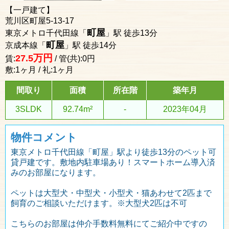
【一戸建て】
荒川区町屋5-13-17
町屋
東京メトロ千代田線「
」駅 徒歩13分
町屋
京成本線「
」駅 徒歩14分
万円
27.5
賃:
/ 管(共):0円
敷:1ヶ月 / 礼:1ヶ月
間取り
面積
所在階
築年月
3SLDK
92.74m²
-
2023年04月
物件コメント
東京メトロ千代田線「町屋」駅より徒歩13分のペット可
貸戸建です。敷地内駐車場あり！スマートホーム導入済
みのお部屋になります。
ペットは大型犬・中型犬・小型犬・猫あわせて2匹まで
飼育のご相談いただけます。※大型犬2匹は不可
こちらのお部屋は仲介手数料無料にてご紹介中ですの