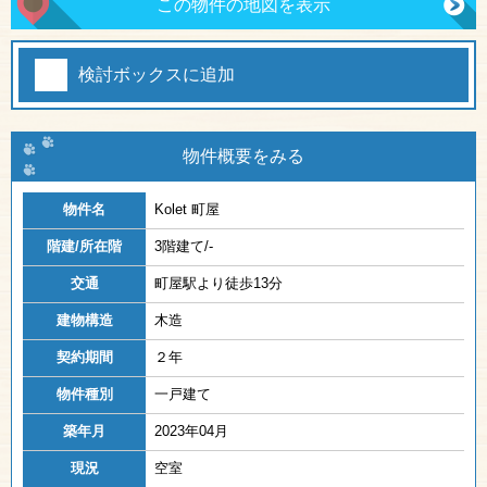
この物件の地図を表示
検討ボックスに追加
物件概要をみる
物件名
Kolet 町屋
階建/所在階
3階建て/-
交通
町屋駅より徒歩13分
建物構造
木造
契約期間
２年
物件種別
一戸建て
築年月
2023年04月
現況
空室