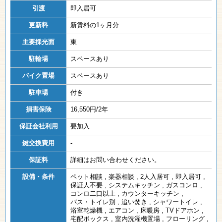
引渡
即入居可
更新料
新賃料の1ヶ月分
主要採光面
東
駐輪場
スペースあり
バイク置場
スペースあり
駐車場
付き
損害保険
16,550円/2年
保証会社利用
要加入
鍵交換費用
-
保証料
詳細はお問い合わせください。
設備・条件
ペット相談
,
楽器相談
,
2人入居可
,
即入居可
,
保証人不要
,
システムキッチン
,
ガスコンロ
,
コンロ二口以上
,
カウンターキッチン
,
バス・トイレ別
,
追い焚き
,
シャワートイレ
,
浴室乾燥機
,
エアコン
,
床暖房
,
TVドアホン
,
宅配ボックス
,
室内洗濯機置場
,
フローリング
,