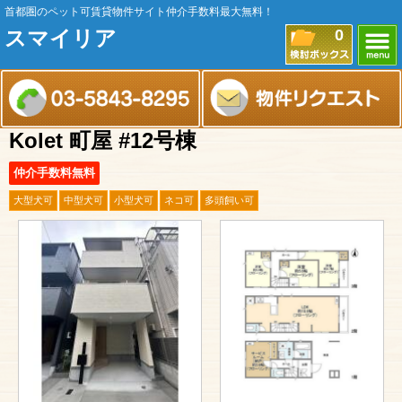
首都圏のペット可賃貸物件サイト仲介手数料最大無料！
スマイリア
0
Kolet 町屋 #12号棟
仲介手数料無料
大型犬可
中型犬可
小型犬可
ネコ可
多頭飼い可