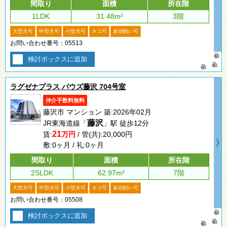
間取り
面積
所在階
1LDK
31.48m²
3階
大型犬可
中型犬可
小型犬可
ネコ可
多頭飼い可
お問い合わせ番号：05513
検討ボックスに追加
ラグゼナプラス パウズ藤沢 704号室
仲介手数料無料
藤沢市 マンション 築:2026年02月
藤沢
JR東海道線「
」駅 徒歩12分
21
賃:
万円
/ 管(共):20,000円
敷:0ヶ月 / 礼:0ヶ月
間取り
面積
所在階
2SLDK
62.97m²
7階
大型犬可
中型犬可
小型犬可
ネコ可
多頭飼い可
お問い合わせ番号：05508
検討ボックスに追加