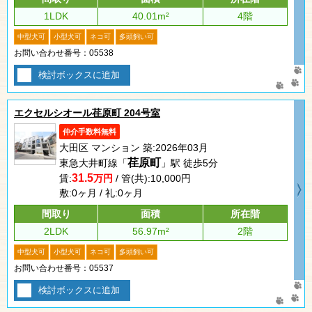
1LDK
40.01m²
4階
中型犬可
小型犬可
ネコ可
多頭飼い可
お問い合わせ番号：05538
検討ボックスに追加
エクセルシオール荏原町 204号室
仲介手数料無料
大田区 マンション 築:2026年03月
荏原町
東急大井町線「
」駅 徒歩5分
31.5
賃:
万円
/ 管(共):10,000円
敷:0ヶ月 / 礼:0ヶ月
間取り
面積
所在階
2LDK
56.97m²
2階
中型犬可
小型犬可
ネコ可
多頭飼い可
お問い合わせ番号：05537
検討ボックスに追加