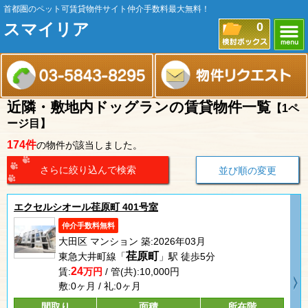
首都圏のペット可賃貸物件サイト仲介手数料最大無料！
スマイリア
0
近隣・敷地内ドッグランの賃貸物件一覧
【1ペ
ージ目】
174件
の物件が該当しました。
さらに絞り込んで検索
並び順の変更
エクセルシオール荏原町 401号室
仲介手数料無料
大田区 マンション 築:2026年03月
荏原町
東急大井町線「
」駅 徒歩5分
24
賃:
万円
/ 管(共):10,000円
敷:0ヶ月 / 礼:0ヶ月
間取り
面積
所在階