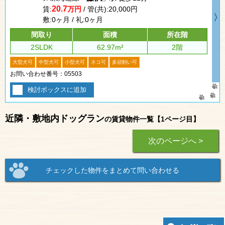
20.7
賃:
万円
/ 管(共):20,000円
敷:0ヶ月 / 礼:0ヶ月
間取り
面積
所在階
2SLDK
62.97m²
2階
大型犬可
中型犬可
小型犬可
ネコ可
多頭飼い可
お問い合わせ番号：05503
検討ボックスに追加
近隣・敷地内ドッグラン
の賃貸物件一覧【1ページ目】
次のページへ >