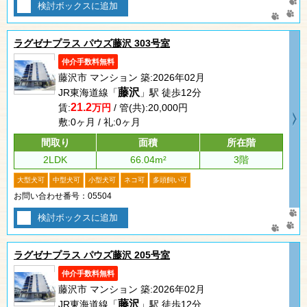
検討ボックスに追加
ラグゼナプラス パウズ藤沢 303号室
仲介手数料無料
藤沢市 マンション 築:2026年02月
藤沢
JR東海道線「
」駅 徒歩12分
21.2
賃:
万円
/ 管(共):20,000円
敷:0ヶ月 / 礼:0ヶ月
間取り
面積
所在階
2LDK
66.04m²
3階
大型犬可
中型犬可
小型犬可
ネコ可
多頭飼い可
お問い合わせ番号：05504
検討ボックスに追加
ラグゼナプラス パウズ藤沢 205号室
仲介手数料無料
藤沢市 マンション 築:2026年02月
藤沢
JR東海道線「
」駅 徒歩12分