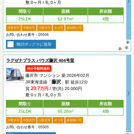
敷:0ヶ月 / 礼:0ヶ月
間取り
面積
所在階
2SLDK
62.97m²
4階
大型犬可
中型犬可
小型犬可
ネコ可
多頭飼い可
お問い合わせ番号：05506
検討ボックスに追加
ラグゼナプラス パウズ藤沢 404号室
仲介手数料無料
藤沢市 マンション 築:2026年02月
藤沢
JR東海道線「
」駅 徒歩12分
20.7
賃:
万円
/ 管(共):20,000円
敷:0ヶ月 / 礼:0ヶ月
間取り
面積
所在階
2SLDK
65.28m²
4階
大型犬可
中型犬可
小型犬可
ネコ可
多頭飼い可
お問い合わせ番号：05505