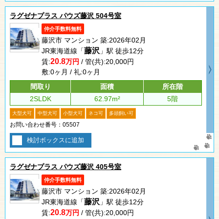
ラグゼナプラス パウズ藤沢 504号室
仲介手数料無料
藤沢市 マンション 築:2026年02月
藤沢
JR東海道線「
」駅 徒歩12分
20.8
賃:
万円
/ 管(共):20,000円
敷:0ヶ月 / 礼:0ヶ月
間取り
面積
所在階
2SLDK
62.97m²
5階
大型犬可
中型犬可
小型犬可
ネコ可
多頭飼い可
お問い合わせ番号：05507
検討ボックスに追加
ラグゼナプラス パウズ藤沢 405号室
仲介手数料無料
藤沢市 マンション 築:2026年02月
藤沢
JR東海道線「
」駅 徒歩12分
20.8
賃:
万円
/ 管(共):20,000円