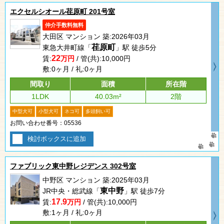
エクセルシオール荏原町 201号室
仲介手数料無料
大田区 マンション 築:2026年03月
荏原町
東急大井町線「
」駅 徒歩5分
22
賃:
万円
/ 管(共):10,000円
敷:0ヶ月 / 礼:0ヶ月
間取り
面積
所在階
1LDK
40.03m²
2階
中型犬可
小型犬可
ネコ可
多頭飼い可
お問い合わせ番号：05536
検討ボックスに追加
ファブリック東中野レジデンス 302号室
中野区 マンション 築:2025年03月
東中野
JR中央・総武線「
」駅 徒歩7分
17.9
賃:
万円
/ 管(共):10,000円
敷:1ヶ月 / 礼:0ヶ月