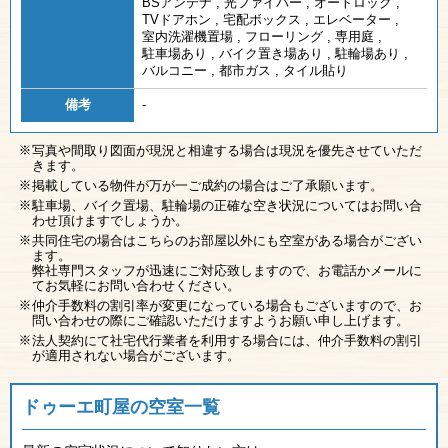
BSアンテナ
,
光ファイバー
,
オートロック
,
TVドアホン
,
宅配ボックス
,
エレベーター
,
室内洗濯機置場
,
フローリング
,
専用庭
,
駐車場あり
,
バイク置き場あり
,
駐輪場あり
,
バルコニー
,
都市ガス
,
タイル貼り
備考
-
写真や間取り図面が現況と相違する場合は現況を優先させていただ
きます。
掲載している物件が万が一ご成約の場合はご了承願います。
駐車場、バイク置場、駐輪場の正確な空き状況についてはお問い合
わせ頂けますでしょうか。
共同住宅の場合はこちらのお部屋以外にも空室がある場合がござい
ます。
弊社専門スタッフが迅速にご対応致しますので、お電話かメールに
てお気軽にお問い合わせください。
仲介手数料の割引率が変更になっている場合もございますので、お
問い合わせの際にご確認いただけますようお願い申し上げます。
法人契約にて社宅代行業者を利用する場合には、仲介手数料の割引
が適用されない場合がございます。
ドゥーエ町屋の空室一覧