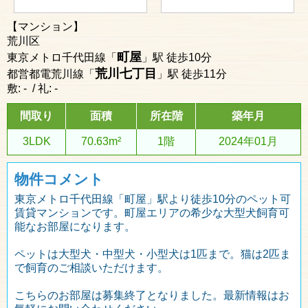
【マンション】
荒川区
町屋
東京メトロ千代田線「
」駅 徒歩10分
荒川七丁目
都営都電荒川線「
」駅 徒歩11分
敷: - / 礼: -
間取り
面積
所在階
築年月
3LDK
70.63m²
1階
2024年01月
物件コメント
東京メトロ千代田線「町屋」駅より徒歩10分のペット可
賃貸マンションです。町屋エリアの希少な大型犬飼育可
能なお部屋になります。
ペットは大型犬・中型犬・小型犬は1匹まで。猫は2匹ま
で飼育のご相談いただけます。
こちらのお部屋は募集終了となりました。最新情報はお