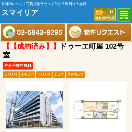
首都圏のペット可賃貸物件サイト仲介手数料最大無料！
スマイリア
0
【【成約済み】】
ドゥーエ町屋 102号
室
仲介手数料無料
大型犬可
中型犬可
小型犬可
ネコ可
多頭飼い可