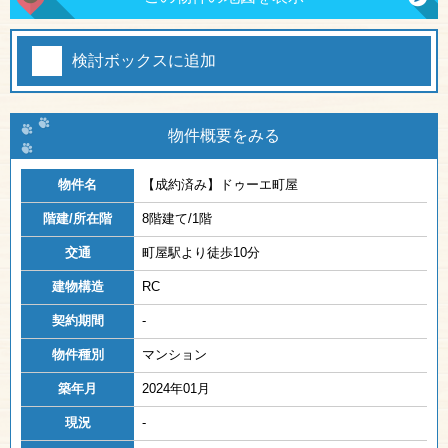
検討ボックスに追加
物件概要をみる
物件名
【成約済み】
ドゥーエ町屋
階建/所在階
8階建て/1階
交通
町屋駅より徒歩10分
建物構造
RC
契約期間
-
物件種別
マンション
築年月
2024年01月
現況
-