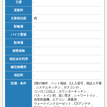
引渡
-
更新料
-
主要採光面
西
駐輪場
-
バイク置場
-
駐車場
-
損害保険
-
保証会社利用
-
鍵交換費用
-
保証料
-
設備・条件
1階の物件
,
ペット相談
,
2人入居可
,
保証人不要
,
システムキッチン
,
ガスコンロ
,
コンロ二口以上
,
カウンターキッチン
,
バス・トイレ別
,
追い焚き
,
シャワートイレ
,
浴室乾燥機
,
エアコン
,
床暖房
,
ウォークインクローゼット
,
CSアンテナ
,