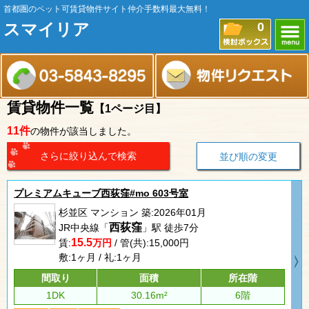
首都圏のペット可賃貸物件サイト仲介手数料最大無料！
スマイリア
0
賃貸物件一覧
【1ページ目】
11件
の物件が該当しました。
さらに絞り込んで検索
並び順の変更
プレミアムキューブ西荻窪#mo 603号室
杉並区 マンション 築:2026年01月
西荻窪
JR中央線「
」駅 徒歩7分
15.5
賃:
万円
/ 管(共):15,000円
敷:1ヶ月 / 礼:1ヶ月
間取り
面積
所在階
1DK
30.16m²
6階