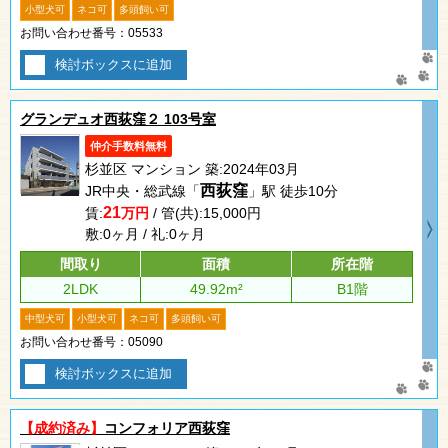
小型犬可
ネコ可
多頭飼い可
お問い合わせ番号：05533
検討ボックスに追加
グランデュオ西荻窪２ 103号室
仲介手数料無料
杉並区 マンション 築:2024年03月
西荻窪
JR中央・総武線「
」駅 徒歩10分
21
賃:
万円
/ 管(共):15,000円
敷:0ヶ月 / 礼:0ヶ月
間取り
面積
所在階
2LDK
49.92m²
B1階
中型犬可
小型犬可
ネコ可
多頭飼い可
お問い合わせ番号：05090
検討ボックスに追加
【成約済み】
コンフォリア西荻窪