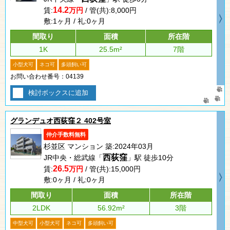
14.2
賃:
万円
/ 管(共):8,000円
敷:1ヶ月 / 礼:0ヶ月
間取り
面積
所在階
1K
25.5m²
7階
小型犬可
ネコ可
多頭飼い可
お問い合わせ番号：04139
検討ボックスに追加
グランデュオ西荻窪２ 402号室
仲介手数料無料
杉並区 マンション 築:2024年03月
西荻窪
JR中央・総武線「
」駅 徒歩10分
26.5
賃:
万円
/ 管(共):15,000円
敷:0ヶ月 / 礼:0ヶ月
間取り
面積
所在階
2LDK
56.92m²
3階
中型犬可
小型犬可
ネコ可
多頭飼い可