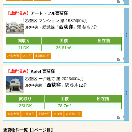
【成約済み】
アート・フル西荻窪
杉並区 マンション 築:1987年04月
西荻窪
JR中央・総武線「
」駅 徒歩7分
間取り
面積
所在階
1LDK
36.61m²
小型犬可
ネコ可
多頭飼い可
【成約済み】
Kolet 西荻窪
杉並区 一戸建て 築:2023年04月
西荻窪
JR中央線「
」駅 徒歩12分
間取り
面積
所在階
2SLDK
78.7m²
大型犬可
中型犬可
小型犬可
ネコ可
多頭飼い可
賃貸物件一覧【1ページ目】