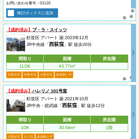
お問い合わせ番号：03120
検討ボックスに追加
【成約済み】
プ・ラ・スイッツ
杉並区 アパート 築:2023年12月
西荻窪
JR中央線「
」駅 徒歩20分
間取り
面積
所在階
1LDK
43.77m²
大型犬可
中型犬可
小型犬可
多頭飼い可
【成約済み】
ハレリノ 101号室
杉並区 アパート 築:2021年10月
西荻窪
JR中央・総武線「
」駅 徒歩12分
間取り
面積
所在階
1DK
30.58m²
1階
小型犬可
ネコ可
多頭飼い可