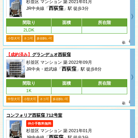
杉並区 マンション 築:2021年01月
西荻窪
JR中央線「
」駅 徒歩3分
間取り
面積
所在階
2LDK
小型犬可
ネコ可
多頭飼い可
【成約済み】
グランデュオ西荻窪
杉並区 マンション 築:2022年09月
西荻窪
JR中央・総武線「
」駅 徒歩8分
間取り
面積
所在階
1K
中型犬可
小型犬可
ネコ可
多頭飼い可
コンフォリア西荻窪 712号室
仲介手数料無料
杉並区 マンション 築:2021年01月
西荻窪
JR中央線「
」駅 徒歩3分