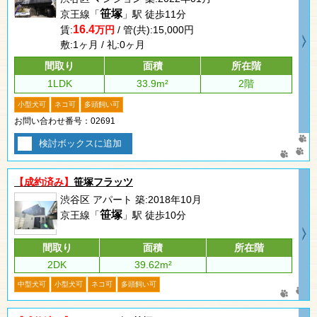
笹塚
京王線「
」駅 徒歩11分
16.4
賃:
万円
/ 管(共):15,000円
敷:1ヶ月 / 礼:0ヶ月
間取り
面積
所在階
1LDK
33.9m²
2階
小型犬可
ネコ可
多頭飼い可
お問い合わせ番号：02691
検討ボックスに追加
【成約済み】
笹塚フラッツ
渋谷区 アパート 築:2018年10月
笹塚
京王線「
」駅 徒歩10分
間取り
面積
所在階
2DK
39.62m²
中型犬可
小型犬可
ネコ可
多頭飼い可