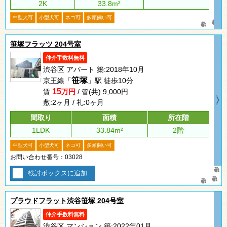
2K
33.8m²
中型犬可
小型犬可
ネコ可
多頭飼い可
笹塚フラッツ 204号室
仲介手数料無料
渋谷区 アパート 築:2018年10月
笹塚
京王線「
」駅 徒歩10分
15
賃:
万円
/ 管(共):9,000円
敷:2ヶ月 / 礼:0ヶ月
間取り
面積
所在階
1LDK
33.84m²
2階
中型犬可
小型犬可
ネコ可
多頭飼い可
お問い合わせ番号：03028
検討ボックスに追加
プラウドフラット渋谷笹塚 204号室
仲介手数料無料
渋谷区 マンション 築:2022年01月