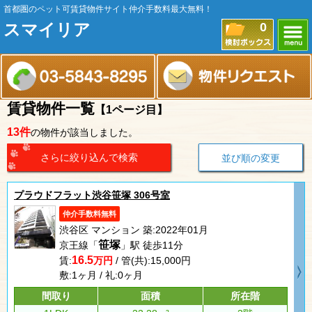
首都圏のペット可賃貸物件サイト仲介手数料最大無料！
スマイリア
0
賃貸物件一覧
【1ページ目】
13件
の物件が該当しました。
さらに絞り込んで検索
並び順の変更
プラウドフラット渋谷笹塚 306号室
仲介手数料無料
渋谷区 マンション 築:2022年01月
笹塚
京王線「
」駅 徒歩11分
16.5
賃:
万円
/ 管(共):15,000円
敷:1ヶ月 / 礼:0ヶ月
間取り
面積
所在階