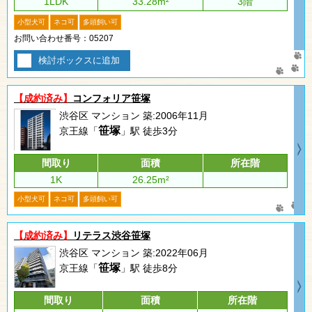
1LDK
33.28m²
3階
小型犬可
ネコ可
多頭飼い可
お問い合わせ番号：05207
検討ボックスに追加
【成約済み】
コンフォリア笹塚
渋谷区 マンション 築:2006年11月
笹塚
京王線「
」駅 徒歩3分
間取り
面積
所在階
1K
26.25m²
小型犬可
ネコ可
多頭飼い可
【成約済み】
リテラス渋谷笹塚
渋谷区 マンション 築:2022年06月
笹塚
京王線「
」駅 徒歩8分
間取り
面積
所在階