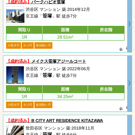
【成約済み】
パークハビオ笹塚
渋谷区 マンション 築:2014年12月
笹塚
京王線「
」駅 徒歩7分
間取り
面積
所在階
1R
28.51m²
小型犬可
ネコ可
多頭飼い可
【成約済み】
メイクス笹塚アジールコート
渋谷区 マンション 築:2022年06月
笹塚
京王線「
」駅 徒歩7分
間取り
面積
所在階
1R
34.25m²
小型犬可
ネコ可
多頭飼い可
【成約済み】
B CITY ART RESIDENCE KITAZAWA
世田谷区 マンション 築:2018年11月
笹塚
京王線「
」駅 徒歩6分