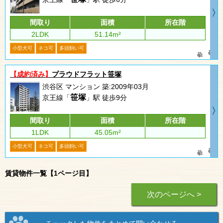
間取り
面積
所在階
2LDK
51.14m²
小型犬可
ネコ可
多頭飼い可
【成約済み】
プラウドフラット笹塚
渋谷区 マンション 築:2009年03月
笹塚
京王線「
」駅 徒歩9分
間取り
面積
所在階
1LDK
45.05m²
小型犬可
ネコ可
多頭飼い可
賃貸物件一覧【1ページ目】
次のページへ >