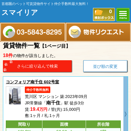
首都圏のペット可賃貸物件サイト仲介手数料最大無料！
スマイリア
0
賃貸物件一覧
【1ページ目】
18件
の物件が該当しました。
さらに絞り込んで検索
並び順の変更
コンフォリア南千住 602号室
仲介手数料無料
荒川区 マンション 築:2023年09月
南千住
JR常磐線「
」駅 徒歩3分
19.4
賃:
万円
/ 管(共):15,000円
敷:1ヶ月 / 礼:1ヶ月
間取り
面積
所在階