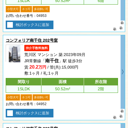
1SLDK
50.52m²
6階
小型犬可
ネコ可
多頭飼い可
お問い合わせ番号：04953
検討ボックスに追加
コンフォリア南千住 202号室
仲介手数料無料
荒川区 マンション 築:2023年09月
南千住
JR常磐線「
」駅 徒歩3分
20.2
賃:
万円
/ 管(共):15,000円
敷:1ヶ月 / 礼:1ヶ月
間取り
面積
所在階
1SLDK
50.52m²
2階
小型犬可
ネコ可
多頭飼い可
お問い合わせ番号：04952
検討ボックスに追加