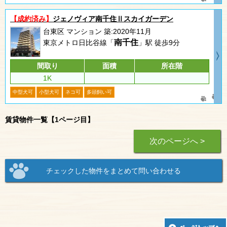
【成約済み】
ジェノヴィア南千住Ⅱスカイガーデン
台東区 マンション 築:2020年11月
南千住
東京メトロ日比谷線「
」駅 徒歩9分
間取り
面積
所在階
1K
中型犬可
小型犬可
ネコ可
多頭飼い可
賃貸物件一覧【1ページ目】
次のページへ >