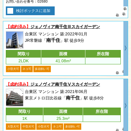
お問い合わせ番号：02680
検討ボックスに追加
【成約済み】
ジェノヴィア南千住Ⅲスカイガーデン
台東区 マンション 築:2022年01月
南千住
JR常磐線「
」駅 徒歩9分
間取り
面積
所在階
2LDK
41.08m²
小型犬可
ネコ可
多頭飼い可
【成約済み】
ジェノヴィア南千住Ⅴスカイガーデン
台東区 マンション 築:2021年06月
南千住
東京メトロ日比谷線「
」駅 徒歩8分
間取り
面積
所在階
1K
25.3m²
大型犬可
中型犬可
小型犬可
ネコ可
多頭飼い可