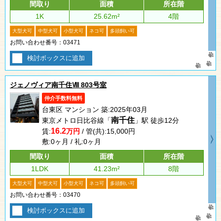
間取り
面積
所在階
1K
25.62m²
4階
大型犬可
中型犬可
小型犬可
ネコ可
多頭飼い可
お問い合わせ番号：03471
検討ボックスに追加
ジェノヴィア南千住Ⅷ 803号室
仲介手数料無料
台東区 マンション 築:2025年03月
南千住
東京メトロ日比谷線「
」駅 徒歩12分
16.2
賃:
万円
/ 管(共):15,000円
敷:0ヶ月 / 礼:0ヶ月
間取り
面積
所在階
1LDK
41.23m²
8階
大型犬可
中型犬可
小型犬可
ネコ可
多頭飼い可
お問い合わせ番号：03470
検討ボックスに追加