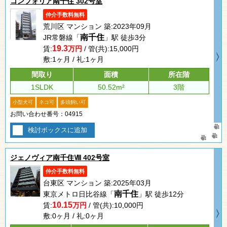
コンフォリア南千住 302号室
仲介手数料無料
荒川区 マンション 築:2023年09月
南千住
JR常磐線「
」駅 徒歩3分
19.3
賃:
万円
/ 管(共):15,000円
敷:1ヶ月 / 礼:1ヶ月
間取り
面積
所在階
1SLDK
50.52m²
3階
小型犬可
ネコ可
多頭飼い可
お問い合わせ番号：04915
検討ボックスに追加
ジェノヴィア南千住Ⅷ 402号室
仲介手数料無料
台東区 マンション 築:2025年03月
南千住
東京メトロ日比谷線「
」駅 徒歩12分
10.15
賃:
万円
/ 管(共):10,000円
敷:0ヶ月 / 礼:0ヶ月