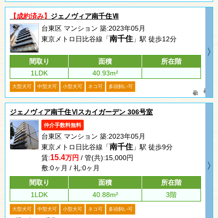
【成約済み】
ジェノヴィア南千住Ⅶ
台東区 マンション 築:2023年05月
南千住
東京メトロ日比谷線「
」駅 徒歩12分
間取り
面積
所在階
1LDK
40.93m²
大型犬可
中型犬可
小型犬可
ネコ可
多頭飼い可
ジェノヴィア南千住Ⅵスカイガーデン 306号室
仲介手数料無料
台東区 マンション 築:2023年05月
南千住
東京メトロ日比谷線「
」駅 徒歩9分
15.4
賃:
万円
/ 管(共):15,000円
敷:0ヶ月 / 礼:0ヶ月
間取り
面積
所在階
1LDK
40.88m²
3階
大型犬可
中型犬可
小型犬可
ネコ可
多頭飼い可