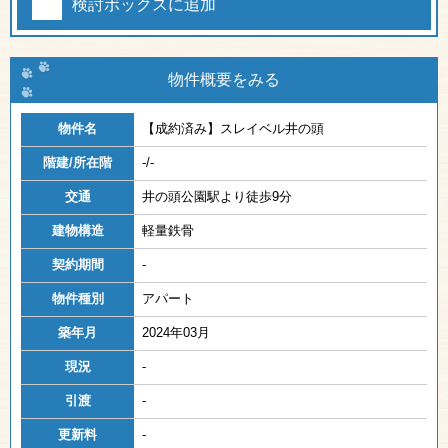
検討ボックスに追加
物件概要をみる
物件名
【成約済み】
スレイベル井の頭
階建/所在階
-/-
交通
井の頭公園駅より徒歩9分
建物構造
軽量鉄骨
契約期間
-
物件種別
アパート
築年月
2024年03月
現況
-
引渡
-
更新料
-