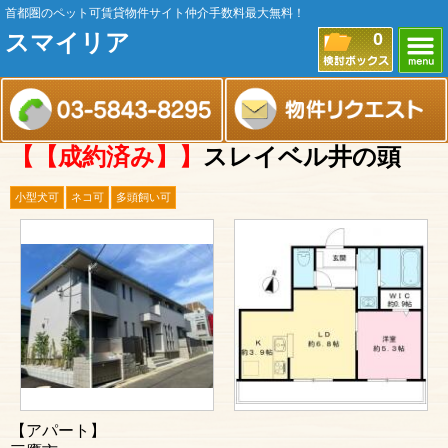
首都圏のペット可賃貸物件サイト仲介手数料最大無料！
スマイリア
0
【【成約済み】】
スレイベル井の頭
小型犬可
ネコ可
多頭飼い可
【アパート】