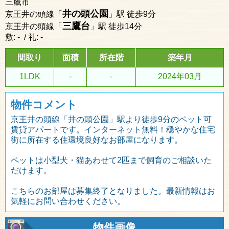
三鷹市
井の頭公園
京王井の頭線「
」駅 徒歩9分
三鷹台
京王井の頭線「
」駅 徒歩14分
敷: - / 礼: -
間取り
面積
所在階
築年月
1LDK
-
-
2024年03月
物件コメント
京王井の頭線「井の頭公園」駅より徒歩9分のペット可
賃貸アパートです。インターネット無料！穏やかな住宅
街に所在する住環境良好なお部屋になります。
ペットは小型犬・猫あわせて2匹まで飼育のご相談いた
だけます。
こちらのお部屋は募集終了となりました。最新情報はお
気軽にお問い合わせください。
物件画像