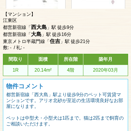
【マンション】
江東区
西大島
都営新宿線「
」駅 徒歩9分
大島
都営新宿線「
」駅 徒歩16分
住吉
東京メトロ半蔵門線「
」駅 徒歩21分
敷: - / 礼: -
間取り
面積
所在階
築年月
1R
20.14m²
4階
2020年03月
物件コメント
都営新宿線「西大島」駅より徒歩9分のペット可賃貸マ
ンションです。アリオ北砂が至近の生活環境良好なお部
屋になります。
ペットは中型犬・小型犬は1匹まで。猫は2匹まで飼育の
ご相談いただけます。