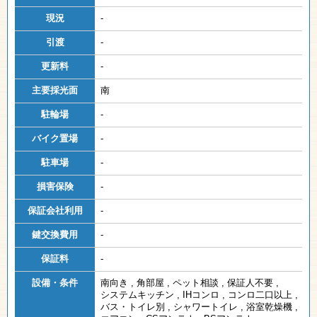
現況
-
引渡
-
更新料
-
主要採光面
南
駐輪場
-
バイク置場
-
駐車場
-
損害保険
-
保証会社利用
-
鍵交換費用
-
保証料
-
設備・条件
南向き
,
角部屋
,
ペット相談
,
保証人不要
,
システムキッチン
,
IHコンロ
,
コンロ二口以上
,
バス・トイレ別
,
シャワートイレ
,
浴室乾燥機
,