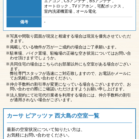
エアコン
,
CSアンテナ
,
BSアンテナ
,
オートロック
,
TVドアホン
,
宅配ボックス
,
室内洗濯機置場
,
オール電化
備考
-
写真や間取り図面が現況と相違する場合は現況を優先させていただ
きます。
掲載している物件が万が一ご成約の場合はご了承願います。
駐車場、バイク置場、駐輪場の正確な空き状況についてはお問い合
わせ頂けますでしょうか。
共同住宅の場合はこちらのお部屋以外にも空室がある場合がござい
ます。
弊社専門スタッフが迅速にご対応致しますので、お電話かメールに
てお気軽にお問い合わせください。
仲介手数料の割引率が変更になっている場合もございますので、お
問い合わせの際にご確認いただけますようお願い申し上げます。
法人契約にて社宅代行業者を利用する場合には、仲介手数料の割引
が適用されない場合がございます。
カーサ ピアッツァ 西大島の空室一覧
最新の空室状況について知りたい方は、
お気軽にお問い合わせください。