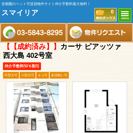
首都圏のペット可賃貸物件サイト仲介手数料最大無料！
スマイリア
0
【【成約済み】】
カーサ ピアッツァ
西大島 402号室
仲介手数料50％割引
中型犬可
小型犬可
ネコ可
多頭飼い可