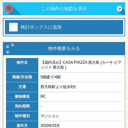
この物件の地図を表示
検討ボックスに追加
物件概要をみる
物件名
【成約済み】
CASA PIAZZA 西大島 (カーサ ピア
ッツァ 西大島 )
階建/所在階
5階建て/4階
交通
西大島駅より徒歩9分
建物構造
RC
契約期間
-
物件種別
マンション
築年月
2020年03月