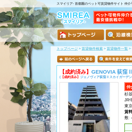
スマイリア- 首都圏のペット可賃貸物件サイト 仲
トップページ
>
賃貸物件検索
>
賃貸物件一覧
>
【成約済み】
GENOVIA 荻窪Ⅱ
(
【成約済み】
ジェノヴィア荻窪Ⅱスカイガーデン 
仲
杉並
JR
東
賃
敷: 