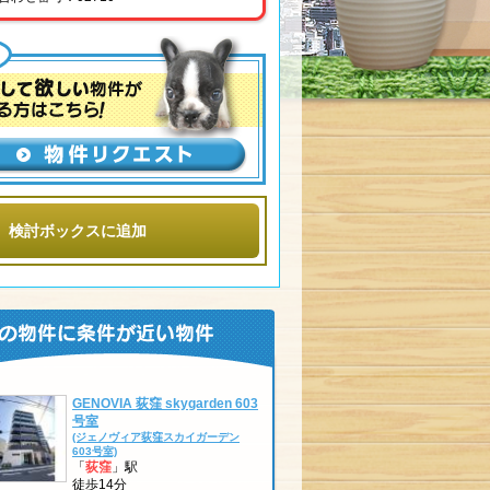
検討ボックスに追加
GENOVIA 荻窪 skygarden 603
号室
(ジェノヴィア荻窪スカイガーデン
603号室)
「
荻窪
」駅
徒歩14分