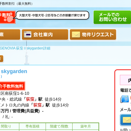
介手数料割引（最大無料）
GENOVIA 荻窪Ⅱskygarden詳細
skygarden
)
介手数料無料
区南荻窪1-6-10
中央・総武線
「
荻窪
」駅
徒歩14分
京メトロ丸の内線
「
荻窪
」駅
徒歩14分
料
万円 / 管理費(共益費) -
- / 礼: -
間取り
専有面積
階建て/階数
築年月
お問い