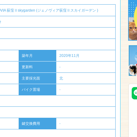
OVIA 荻窪Ⅱskygarden (ジェノヴィア荻窪Ⅱスカイガーデン )
分
築年月
2020年11月
更新料
-
主要採光面
北
バイク置場
-
鍵交換費用
-