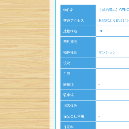
物件名
【成約済み】
GEN
交通アクセス
荻窪駅より徒歩14
建物構造
RC
契約期間
-
物件種別
マンション
現況
-
引渡
-
駐輪場
-
駐車場
-
損害保険
-
保証会社利用
-
保証料
-