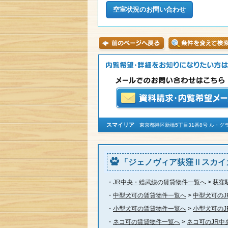
スマイリア
東京都港区新橋5丁目31番8号 ル・グラシエル
「ジェノヴィア荻窪Ⅱスカイ
・
JR中央・総武線の賃貸物件一覧へ
>
荻窪
・
中型犬可の賃貸物件一覧へ
>
中型犬可の
・
小型犬可の賃貸物件一覧へ
>
小型犬可の
・
ネコ可の賃貸物件一覧へ
>
ネコ可のJR中