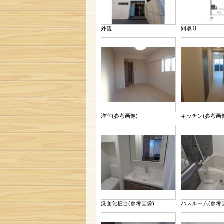
外観
間取り
洋室(参考画像)
キッチン(参考画
洗面化粧台(参考画像)
バスルーム(参考