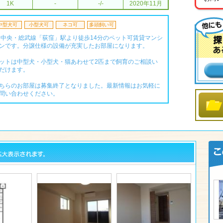
1K
-
-/-
2020年11月
中型犬可
小型犬可
ネコ可
多頭飼い可
R中央・総武線「荻窪」駅より徒歩14分のペット可賃貸マンシ
ンです。分譲仕様の設備が充実したお部屋になります。
ットは中型犬・小型犬・猫あわせて2匹まで飼育のご相談い
だけます。
ちらのお部屋は募集終了となりました。最新情報はお気軽に
問い合わせください。