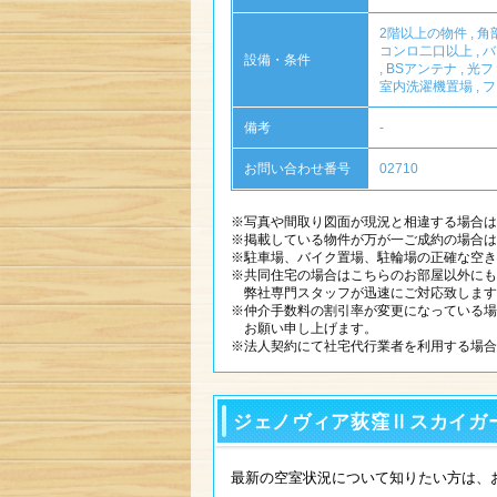
2階以上の物件
,
角
コンロ二口以上
,
バ
設備・条件
,
BSアンテナ
,
光フ
室内洗濯機置場
,
フ
備考
-
お問い合わせ番号
02710
※写真や間取り図面が現況と相違する場合は
※掲載している物件が万が一ご成約の場合は
※駐車場、バイク置場、駐輪場の正確な空き
※共同住宅の場合はこちらのお部屋以外にも
弊社専門スタッフが迅速にご対応致します
※仲介手数料の割引率が変更になっている場
お願い申し上げます。
※法人契約にて社宅代行業者を利用する場合
ジェノヴィア荻窪Ⅱスカイガ
最新の空室状況について知りたい方は、