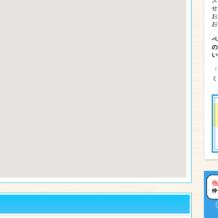
ス
せ
お
お
ペ
の
い
「
ミ