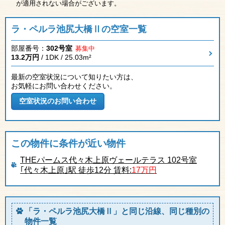
が適用されない場合がございます。
ラ・ペルラ池尻大橋Ⅱの空室一覧
部屋番号：
302号室
募集中
13.2万円
/ 1DK / 25.03m²
最新の空室状況について知りたい方は、
お気軽にお問い合わせください。
この物件に条件が近い物件
THEパームス代々木上原ヴェールテラス 102号室
｢代々木上原｣駅 徒歩12分 賃料:
17万円
「ラ・ペルラ池尻大橋Ⅱ」と同じ沿線、同じ種別の
物件一覧