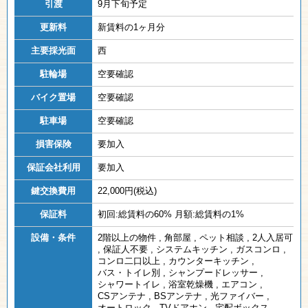
引渡
9月下旬予定
更新料
新賃料の1ヶ月分
主要採光面
西
駐輪場
空要確認
バイク置場
空要確認
駐車場
空要確認
損害保険
要加入
保証会社利用
要加入
鍵交換費用
22,000円(税込)
保証料
初回:総賃料の60% 月額:総賃料の1%
設備・条件
2階以上の物件
,
角部屋
,
ペット相談
,
2人入居可
,
保証人不要
,
システムキッチン
,
ガスコンロ
,
コンロ二口以上
,
カウンターキッチン
,
バス・トイレ別
,
シャンプードレッサー
,
シャワートイレ
,
浴室乾燥機
,
エアコン
,
CSアンテナ
,
BSアンテナ
,
光ファイバー
,
オートロック
,
TVドアホン
,
宅配ボックス
,