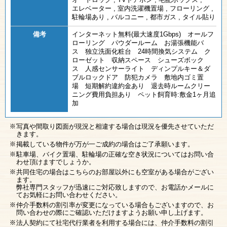
エレベーター
,
室内洗濯機置場
,
フローリング
,
駐輪場あり
,
バルコニー
,
都市ガス
,
タイル貼り
備考
インターネット無料(最大速度1Gbps) オールフ
ローリング パウダールーム お湯張機能バ
ス 独立洗面化粧台 24時間換気システム ク
ローゼット 収納スペース シューズボック
ス 人感センサーライト ディンプルキー＆ダ
ブルロックドア 防犯カメラ 敷地内ゴミ置
場 短期解約違約金あり 退去時ルームクリー
ニング費用負担あり ペット飼育時:敷金1ヶ月追
加
写真や間取り図面が現況と相違する場合は現況を優先させていただ
きます。
掲載している物件が万が一ご成約の場合はご了承願います。
駐車場、バイク置場、駐輪場の正確な空き状況についてはお問い合
わせ頂けますでしょうか。
共同住宅の場合はこちらのお部屋以外にも空室がある場合がござい
ます。
弊社専門スタッフが迅速にご対応致しますので、お電話かメールに
てお気軽にお問い合わせください。
仲介手数料の割引率が変更になっている場合もございますので、お
問い合わせの際にご確認いただけますようお願い申し上げます。
法人契約にて社宅代行業者を利用する場合には、仲介手数料の割引