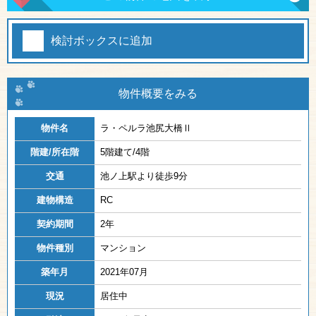
検討ボックスに追加
物件概要をみる
物件名
ラ・ペルラ池尻大橋Ⅱ
階建/所在階
5階建て/4階
交通
池ノ上駅より徒歩9分
建物構造
RC
契約期間
2年
物件種別
マンション
築年月
2021年07月
現況
居住中