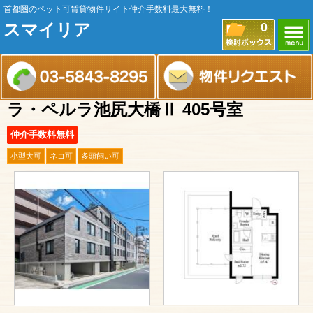
首都圏のペット可賃貸物件サイト仲介手数料最大無料！
スマイリア
0
ラ・ペルラ池尻大橋Ⅱ 405号室
仲介手数料無料
小型犬可
ネコ可
多頭飼い可