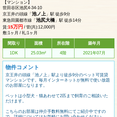
【マンション】
世田谷区池尻4-34-10
池ノ上
京王井の頭線「
」駅 徒歩9分
池尻大橋
東急田園都市線「
」駅 徒歩14分
万円
15
賃:
/ 管(共):12,000円
敷:1ヶ月 / 礼:1ヶ月
間取り
面積
所在階
築年月
1DK
25.03m²
4階
2021年07月
物件コメント
京王井の頭線「池ノ上」駅より徒歩9分のペット可賃貸
マンションです。毎月インターネットが無料で使い放題
のお部屋になります。
ペットは小型犬・猫あわせて2匹まで飼育のご相談いた
だけます。
こちらのお部屋は仲介手数料無料にてご紹介中ですの
で、詳細についてはお気軽にお問い合わせください。