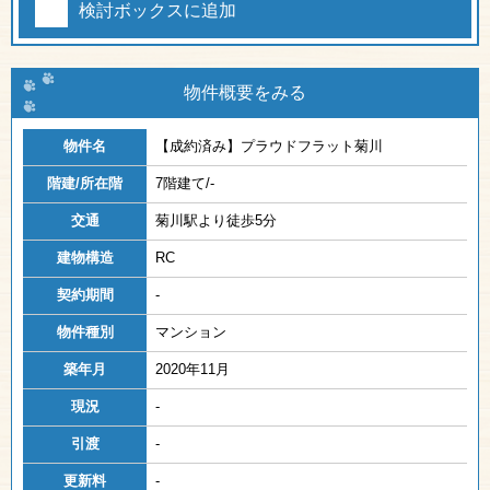
検討ボックスに追加
物件概要をみる
物件名
【成約済み】
プラウドフラット菊川
階建/所在階
7階建て/-
交通
菊川駅より徒歩5分
建物構造
RC
契約期間
-
物件種別
マンション
築年月
2020年11月
現況
-
引渡
-
更新料
-