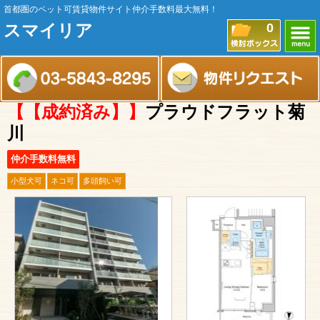
首都圏のペット可賃貸物件サイト仲介手数料最大無料！
スマイリア
0
【【成約済み】】
プラウドフラット菊
川
仲介手数料無料
小型犬可
ネコ可
多頭飼い可