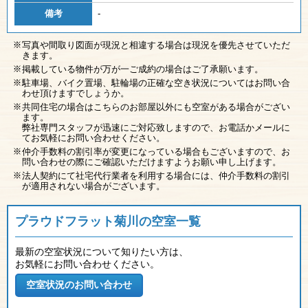
備考
-
写真や間取り図面が現況と相違する場合は現況を優先させていただ
きます。
掲載している物件が万が一ご成約の場合はご了承願います。
駐車場、バイク置場、駐輪場の正確な空き状況についてはお問い合
わせ頂けますでしょうか。
共同住宅の場合はこちらのお部屋以外にも空室がある場合がござい
ます。
弊社専門スタッフが迅速にご対応致しますので、お電話かメールに
てお気軽にお問い合わせください。
仲介手数料の割引率が変更になっている場合もございますので、お
問い合わせの際にご確認いただけますようお願い申し上げます。
法人契約にて社宅代行業者を利用する場合には、仲介手数料の割引
が適用されない場合がございます。
プラウドフラット菊川の空室一覧
最新の空室状況について知りたい方は、
お気軽にお問い合わせください。