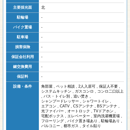
主要採光面
北
駐輪場
-
バイク置場
-
駐車場
-
損害保険
-
保証会社利用
-
鍵交換費用
-
保証料
-
設備・条件
角部屋
,
ペット相談
,
2人入居可
,
保証人不要
,
システムキッチン
,
ガスコンロ
,
コンロ二口以上
,
バス・トイレ別
,
追い焚き
,
シャンプードレッサー
,
シャワートイレ
,
エアコン
,
CATV
,
CSアンテナ
,
BSアンテナ
,
光ファイバー
,
オートロック
,
TVドアホン
,
宅配ボックス
,
エレベーター
,
室内洗濯機置場
,
フローリング
,
バイク置き場あり
,
駐輪場あり
,
バルコニー
,
都市ガス
,
タイル貼り