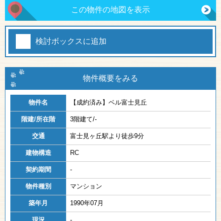
この物件の地図を表示
検討ボックスに追加
物件概要をみる
物件名
【成約済み】
ベル富士見丘
階建/所在階
3階建て/-
交通
富士見ヶ丘駅より徒歩9分
建物構造
RC
契約期間
-
物件種別
マンション
築年月
1990年07月
現況
-