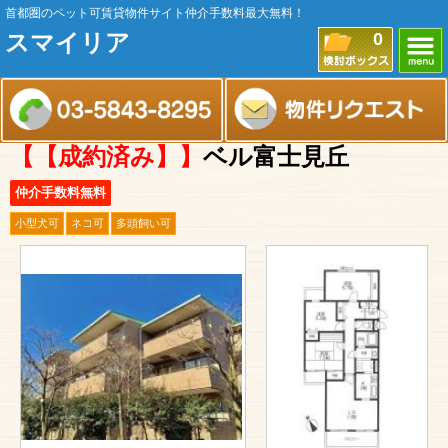
首都圏のペット可賃貸物件サイト仲介手数料最大無料！
スマイリア
0
【【成約済み】】
ベル富士見丘
仲介手数料無料
小型犬可
ネコ可
多頭飼い可