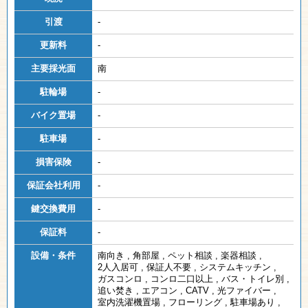
引渡
-
更新料
-
主要採光面
南
駐輪場
-
バイク置場
-
駐車場
-
損害保険
-
保証会社利用
-
鍵交換費用
-
保証料
-
設備・条件
南向き
,
角部屋
,
ペット相談
,
楽器相談
,
2人入居可
,
保証人不要
,
システムキッチン
,
ガスコンロ
,
コンロ二口以上
,
バス・トイレ別
,
追い焚き
,
エアコン
,
CATV
,
光ファイバー
,
室内洗濯機置場
,
フローリング
,
駐車場あり
,