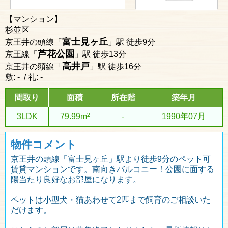
【マンション】
杉並区
富士見ヶ丘
京王井の頭線「
」駅 徒歩9分
芦花公園
京王線「
」駅 徒歩13分
高井戸
京王井の頭線「
」駅 徒歩16分
敷: - / 礼: -
間取り
面積
所在階
築年月
3LDK
79.99m²
-
1990年07月
物件コメント
京王井の頭線「富士見ヶ丘」駅より徒歩9分のペット可
賃貸マンションです。南向きバルコニー！公園に面する
陽当たり良好なお部屋になります。
ペットは小型犬・猫あわせて2匹まで飼育のご相談いた
だけます。