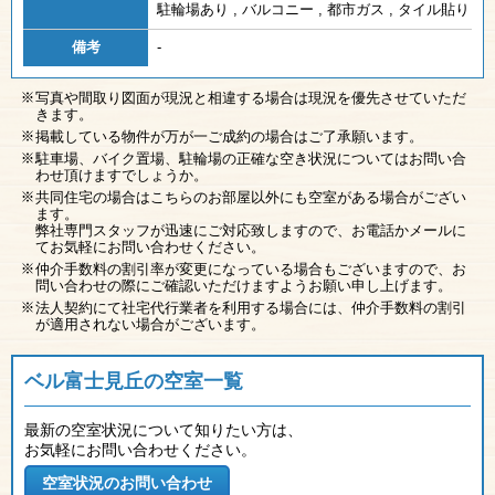
駐輪場あり
,
バルコニー
,
都市ガス
,
タイル貼り
備考
-
写真や間取り図面が現況と相違する場合は現況を優先させていただ
きます。
掲載している物件が万が一ご成約の場合はご了承願います。
駐車場、バイク置場、駐輪場の正確な空き状況についてはお問い合
わせ頂けますでしょうか。
共同住宅の場合はこちらのお部屋以外にも空室がある場合がござい
ます。
弊社専門スタッフが迅速にご対応致しますので、お電話かメールに
てお気軽にお問い合わせください。
仲介手数料の割引率が変更になっている場合もございますので、お
問い合わせの際にご確認いただけますようお願い申し上げます。
法人契約にて社宅代行業者を利用する場合には、仲介手数料の割引
が適用されない場合がございます。
ベル富士見丘の空室一覧
最新の空室状況について知りたい方は、
お気軽にお問い合わせください。