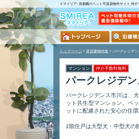
スマイリア- 首都圏のペット可賃貸物件サイト 仲
トップページ
>
賃貸建物特集
>
パークレジデン
マンション
仲介手数料無料
パークレジデン
パークレジデンス市川は、犬
ット共生型マンション。ペッ
ットに配慮された安心の住環
1階住戸は大型犬・中型犬の