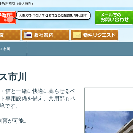
介手数料割引（最大無料）
ス市川
ス市川
・猫と一緒に快適に暮らせるペ
ト専用設備を備え、共用部もペ
境です。
飼育が可能。