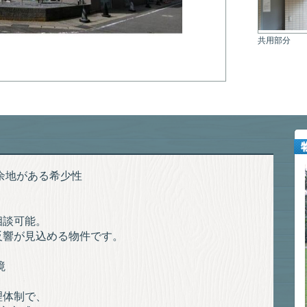
共用部分
余地がある希少性
相談可能。
反響が見込める物件です。
境
理体制で、