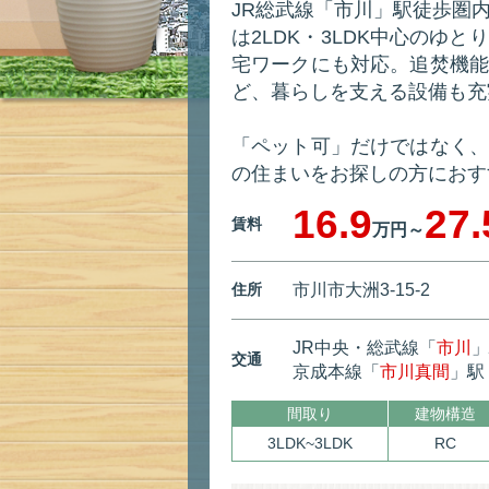
JR総武線「市川」駅徒歩圏
は2LDK・3LDK中心のゆ
宅ワークにも対応。追焚機能
ど、暮らしを支える設備も充
「ペット可」だけではなく、
の住まいをお探しの方におす
16.9
27.
賃料
万円～
住所
市川市大洲3-15-2
JR中央・総武線「
市川
」
交通
京成本線「
市川真間
」駅
間取り
建物構造
3LDK~3LDK
RC