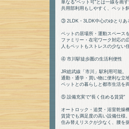
単なる“ペット可”とは一線を画
共用部利用もしやすく、ペット
③ 2LDK・3LDK中心のゆとり
ペットの居場所・運動スペース
ファミリー・在宅ワーク対応の
人もペットもストレスの少ない
④ 市川駅徒歩圏の生活利便性
JR総武線「市川」駅利用可能。
通勤・通学・買い物に便利な立
ペットとの暮らしと都市生活を
⑤ 設備充実で“長く住める賃貸”
オートロック・追焚・浴室乾燥
賃貸でも満足度の高い設備仕様
住み替えリスクが少なく、腰を