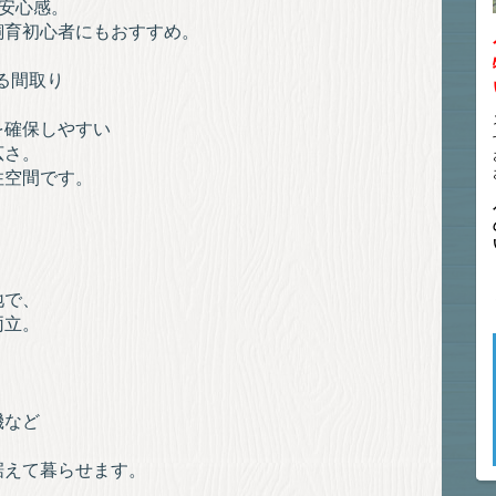
す安心感。
飼育初心者にもおすすめ。
ある間取り
を確保しやすい
広さ。
住空間です。
地で、
両立。
機など
。
据えて暮らせます。