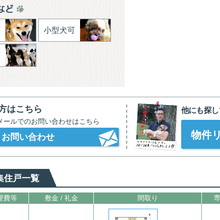
など
可
小型犬可
可
。
方はこちら
他にも探し
メールでのお問い合わせはこちら
物件
お問い合わせ
集住戸一覧
理費等
敷金 / 礼金
間取り