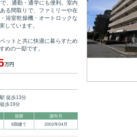
内で、通勤・通学にも便利。室内
とりある間取りで、ファミリーや在
・浴室乾燥機・オートロックな
実しています。
ペットと共に快適に暮らすため
すめの一邸です。
5
万円
駅 徒歩13分
 徒歩19分
規模
築年月
6階建て
2002年04月